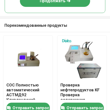
Продолжать
Порекомендованные продукты
Домой
COC Полностью
Проверка
автоматический
нефтепродуктов KF
Продукты
АСТМД92
Проверка
Кливлендский
содержания
открытый кубок
нефтепродуктов в
Отправить запрос
Отправить запрос
Видеозаписи
воде