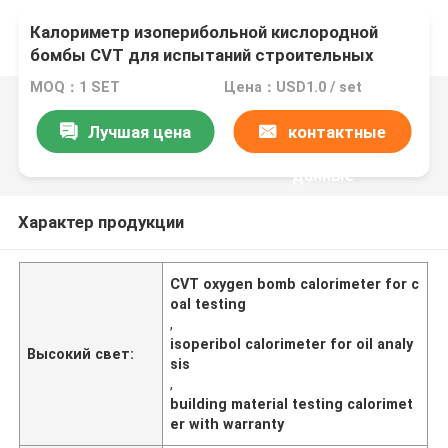
Калориметр изоперибольной кислородной
бомбы CVT для испытаний строительных
материалов угля
MOQ：1 SET
Цена：USD1.0 / set
Лучшая цена
контактные
данные
Характер продукции
CVT oxygen bomb calorimeter for c
oal testing
,
isoperibol calorimeter for oil analy
Высокий свет:
sis
,
building material testing calorimet
er with warranty