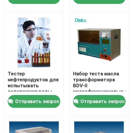
О нас
Экскурсия по заводу
Контроль качества
Свяжитесь с нами
Тестер
Набор теста масла
нефтепродуктов для
трансформатора
испытывать
BDV-II
содержания воды
многофункциональный
Запросите цитату
масла
ASTM D877 ASTM
Отправить запрос
Отправить запрос
трансформатора
D1816 IEC156
Электрическое оборудование для испытаний
Оборудование для испытаний на огнестойкость