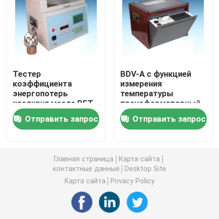
Оборудование для испытаний масла
Масло повторно используя машину
Тестер
BDV-A с функцией
коэффициента
измерения
высоковольтное испытательное оборудование
энергопотерь
температуры
изолируя масла DFT,
трансформаторный
тестер перепада Tan
масло BDV-тестер
Оборудование для испытаний трансформаторов
Отправить запрос
Отправить запрос
масла
оборудование для испытаний кабеля
Главная страница
Карта сайта
контактные данные
Desktop Site
Оборудование для испытаний батареи
Карта сайта
Privacy Policy
Камера осмотра скважины