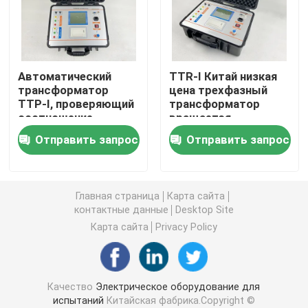
Оборудование для испытаний масла
Автоматический
TTR-I Китай низкая
Масло повторно используя машину
трансформатор
цена трехфазный
ТТР-I, проверяющий
трансформатор
соотношение
вращается
высоковольтное испытательное оборудование
вращений,
соотношение тест
Отправить запрос
Отправить запрос
оборудование для
набор
испытаний
Оборудование для испытаний трансформаторов
трансформаторов
Главная страница
Карта сайта
оборудование для испытаний кабеля
контактные данные
Desktop Site
Карта сайта
Privacy Policy
Оборудование для испытаний батареи
Качество
Электрическое оборудование для
Камера осмотра скважины
испытаний
Китайская фабрика.Copyright ©