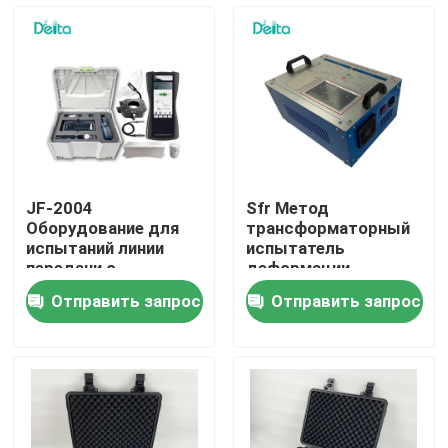
О нас
Экскурсия по заводу
Контроль качества
JF-2004
Sfr Метод
Оборудование для
трансформаторный
Свяжитесь с нами
испытаний линии
испытатель
передачи с
деформации
обнаружением
намотки ядра SFRA
Отправить запрос
Отправить запрос
частичного разряда
Запросите цитату
Электрическое оборудование для испытаний
Оборудование для испытаний на огнестойкость