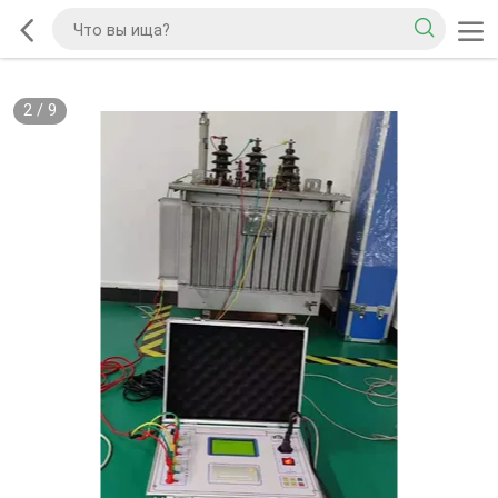
2
/
9