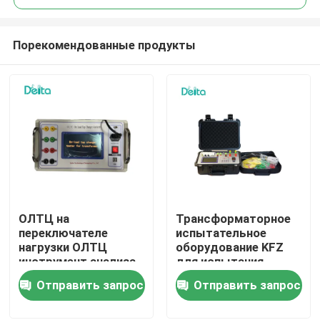
Порекомендованные продукты
ОЛТЦ на
Трансформаторное
Домой
переключателе
испытательное
нагрузки ОЛТЦ
оборудование KFZ
инструмент анализа
для испытания
Продукты
переключателя
потерь нагрузки и
Отправить запрос
Отправить запрос
трансформатора
отсутствия потерь
нагрузки
Видеозаписи