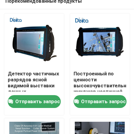
Порекомендованные продукты
Детектор частичных
Построенный по
разрядов ясной
ценности
видимой выставки
высокочувствительный
данных
имиджер частичной
Домой
ультразвуковой для
разрядки для
Отправить запрос
Отправить запрос
быстрого
захвата слабого
подтверждения
сигнала
Продукты
результата поля
Видеозаписи