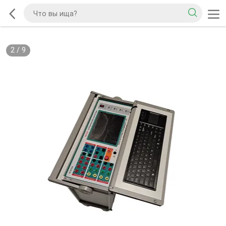
2
/
9